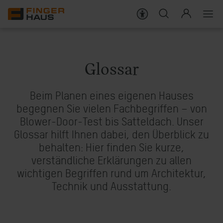
WISSENSWERT
Häuser
Wissenswert im Überblick
Glossar
Bauweise
Aktionen
Beim Planen eines eigenen Hauses
Darum FingerHaus
Förderungen
begegnen Sie vielen Fachbegriffen – von
Blower-Door-Test bis Satteldach. Unser
Live erleben
Ratgeber
Glossar hilft Ihnen dabei, den Überblick zu
behalten: Hier finden Sie kurze,
Wissenswert
News
verständliche Erklärungen zu allen
wichtigen Begriffen rund um Architektur,
Glossar
Technik und Ausstattung.
KARRIERE
SERVICES FÜR BAUHERREN
SERVICES FÜR HAUSBESITZER