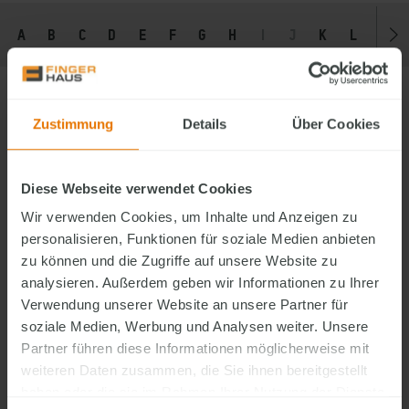
A
B
C
D
E
F
G
H
I
J
K
L
M
Zustimmung
Details
Über Cookies
R
Reihenhaus
Diese Webseite verwendet Cookies
Ein Reihenhaus ist ein Wohnhaus, das direkt mit anderen
Wir verwenden Cookies, um Inhalte und Anzeigen zu
Häusern zu einer durchgehenden Reihe verbunden ist. Jedes
personalisieren, Funktionen für soziale Medien anbieten
Haus hat einen eigenen Eingang und in der Regel auch einen
zu können und die Zugriffe auf unsere Website zu
kleinen Garten. Die seitlichen Außenwände grenzen direkt an
analysieren. Außerdem geben wir Informationen zu Ihrer
die Nachbarhäuser – nur das erste und letzte Haus der Reihe
Verwendung unserer Website an unsere Partner für
besitzen eine freie Giebelseite.
soziale Medien, Werbung und Analysen weiter. Unsere
Partner führen diese Informationen möglicherweise mit
Ringerder
weiteren Daten zusammen, die Sie ihnen bereitgestellt
Der Ringerder verläuft ringförmig im Erdreich, in der Regel
haben oder die sie im Rahmen Ihrer Nutzung der Dienste