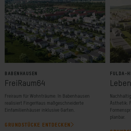
BABENHAUSEN
FULDA-H
FreiRaum64
Leben
Freiraum für Wohnträume: In Babenhausen
Nachhalti
realisiert FingerHaus maßgeschneiderte
Ästhetik: 
Einfamilienhäuser inklusive Garten.
Formenspra
planbar.
GRUNDSTÜCKE ENTDECKEN