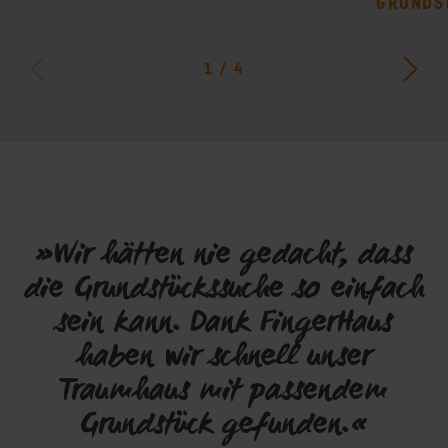
GRUNDS
1
/
4
»Wir hätten nie gedacht, dass
die Grundstückssuche so einfach
sein kann. Dank FingerHaus
haben wir schnell unser
Traumhaus mit passendem
Grundstück gefunden.«