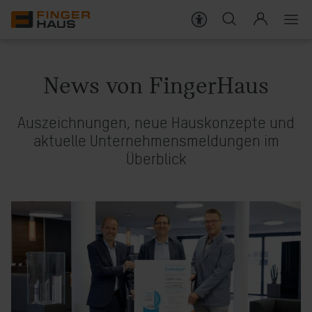
WISSENSWERT
Häuser
Wissenswert im Überblick
News von FingerHaus
Bauweise
Aktionen
Auszeichnungen, neue Hauskonzepte und
Darum FingerHaus
Förderungen
aktuelle Unternehmensmeldungen im
Überblick
Live erleben
Ratgeber
Wissenswert
News
Glossar
KARRIERE
SERVICES FÜR BAUHERREN
SERVICES FÜR HAUSBESITZER