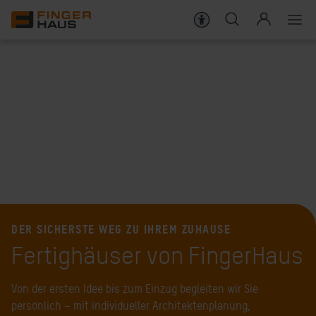
Häuser
Bauweise
Darum FingerHaus
Live erleben
Wissenswert
DER SICHERSTE WEG ZU IHREM ZUHAUSE
Fertighäuser von FingerHaus
KARRIERE
SERVICES FÜR BAUHERREN
Von der ersten Idee bis zum Einzug begleiten wir Sie
persönlich – mit individueller Architektenplanung,
SERVICES FÜR HAUSBESITZER