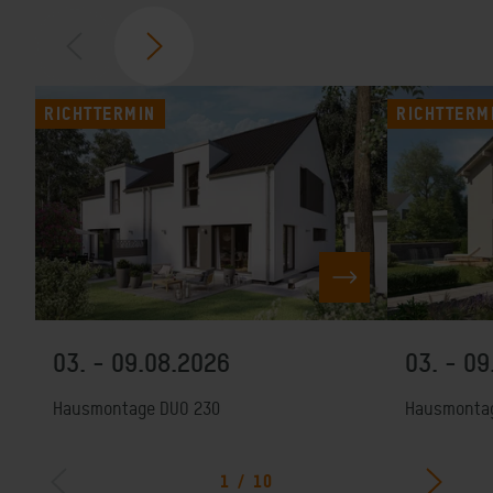
RICHTTERMIN
RICHTTERM
ZUR VERANSTAL
03. - 09.08.2026
03. - 0
Hausmontage DUO 230
Hausmontag
1
/
10