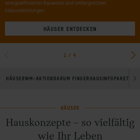
energieeffizienter Bauweise und umfangreichen
Inklusivleistungen.
HÄUSER ENTDECKEN
1
/
4
HÄUSER
WM-AKTION
DARUM FINGERHAUS
INFOPAKET
AKT
HÄUSER
Hauskonzepte – so vielfältig
wie Ihr Leben