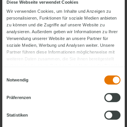
Diese Webseite verwendet Cookies
Unsere Website enthält Links zu externen Websites Dritter,
Wir verwenden Cookies, um Inhalte und Anzeigen zu
auf deren Inhalte wir keinen Einfluss haben. Für diese
personalisieren, Funktionen für soziale Medien anbieten
fremden Inhalte übernehmen wir keine Gewähr. Für die
zu können und die Zugriffe auf unsere Website zu
Inhalte der verlinkten Seiten ist stets der jeweilige Anbieter
analysieren. Außerdem geben wir Informationen zu Ihrer
oder Betreiber der Seiten verantwortlich.
Verwendung unserer Website an unsere Partner für
soziale Medien, Werbung und Analysen weiter. Unsere
Zum Zeitpunkt der Verlinkung waren keine rechtswidrigen
Partner führen diese Informationen möglicherweise mit
Inhalte erkennbar. Eine permanente inhaltliche Kontrolle der
weiteren Daten zusammen, die Sie ihnen bereitgestellt
verlinkten Seiten ist ohne konkrete Anhaltspunkte einer
haben oder die sie im Rahmen Ihrer Nutzung der Dienste
Rechtsverletzung nicht zumutbar.
gesammelt haben.
Einwilligungsauswahl
Notwendig
Schlichtungsstelle
Präferenzen
FingerHaus GmbH ist Mitglied im Bundesverband Deutscher
Fertigbau e. V. (BDF).
Statistiken
Streitigkeiten über den geschlossenen Vertrag und dessen