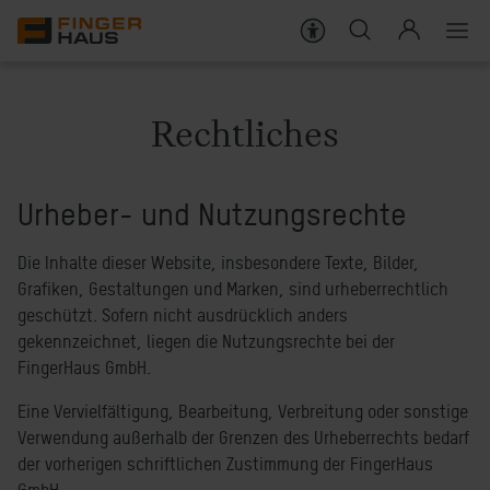
Häuser
Rechtliches
Bauweise
Urheber- und Nutzungsrechte
Darum FingerHaus
Die Inhalte dieser Website, insbesondere Texte, Bilder,
Live erleben
Grafiken, Gestaltungen und Marken, sind urheberrechtlich
geschützt. Sofern nicht ausdrücklich anders
Wissenswert
gekennzeichnet, liegen die Nutzungsrechte bei der
FingerHaus GmbH.
KARRIERE
Eine Vervielfältigung, Bearbeitung, Verbreitung oder sonstige
Verwendung außerhalb der Grenzen des Urheberrechts bedarf
SERVICES FÜR BAUHERREN
der vorherigen schriftlichen Zustimmung der FingerHaus
SERVICES FÜR HAUSBESITZER