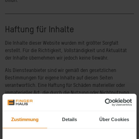
GmbH.
Haftung für Inhalte
Die Inhalte dieser Website wurden mit größter Sorgfalt
erstellt. Für die Richtigkeit, Vollständigkeit und Aktualität
der Inhalte übernehmen wir jedoch keine Gewähr.
Als Diensteanbieter sind wir gemäß den gesetzlichen
Bestimmungen für eigene Inhalte auf diesen Seiten
verantwortlich. Eine Haftung für Schäden materieller oder
immaterieller Art, die durch die Nutzung oder Nichtnutzung
der bereitgestellten Informationen entstehen, ist
ausgeschlossen, soweit gesetzlich zulässig.
Zustimmung
Details
Über Cookies
Haftung für Links