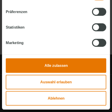
LOGIN
Präferenzen
+
FINGERHAUS
ACCOUNT ERSTELLEN
Statistiken
+
OHNE FINGERHAUS
ACCOUNT FORTFAHREN
Marketing
Alle zulassen
FingerHaus
Hausfinder
Auswahl erlauben
NACH OBEN
Ablehnen