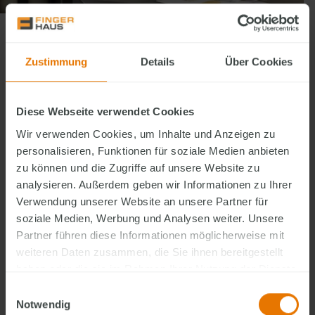
Ihr 100%-Match in nur drei
Zustimmung
Details
Über Cookies
Schritten
Mit dem Finger-Hausfinder verwandeln Sie Ihre Wohnträume
Diese Webseite verwendet Cookies
in erste greifbare Ideen. Wählen Sie Merkmale aus den
Wir verwenden Cookies, um Inhalte und Anzeigen zu
Bereichen Architektur, Grundriss und Ausstattung, die Ihnen
personalisieren, Funktionen für soziale Medien anbieten
wichtig sind, und erhalten Sie passende Planungsvorschläge.
zu können und die Zugriffe auf unsere Website zu
Nutzen Sie diese als Inspiration und Planungsgrundlage für
analysieren. Außerdem geben wir Informationen zu Ihrer
Ihr individuelles Finger-Haus. Haben Sie Ihren Favoriten
Verwendung unserer Website an unsere Partner für
gefunden? Fordern Sie direkt ein Beratungsgespräch zur
soziale Medien, Werbung und Analysen weiter. Unsere
individuellen Angebotsvorstellung an.
Partner führen diese Informationen möglicherweise mit
+
Tipp:
Mit einem FingerHaus
Account können Sie Ihre
weiteren Daten zusammen, die Sie ihnen bereitgestellt
Ergebnisse speichern, vergleichen und jederzeit weiter
haben oder die sie im Rahmen Ihrer Nutzung der Dienste
bearbeiten.
gesammelt haben.
Einwilligungsauswahl
Notwendig