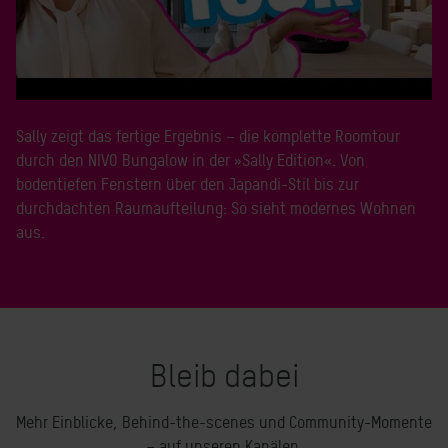
Sally zeigt das fertige Ergebnis – die komplette Roomtour
durch den NIVO Bungalow in der »Sally Edition«. Von
bodentiefen Fenstern über den Japandi-Stil bis zur
durchdachten Raumaufteilung: So sieht modernes Wohnen
aus.
Bleib dabei
Mehr Einblicke, Behind-the-scenes und Community-Momente
– auf unseren Kanälen.