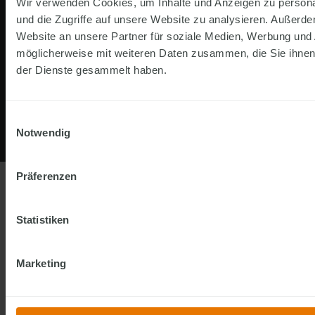
Wir verwenden Cookies, um Inhalte und Anzeigen zu personal
und die Zugriffe auf unsere Website zu analysieren. Außerd
Website an unsere Partner für soziale Medien, Werbung und 
© 2026. FINGERHAUS GMBH. ALLE RECHTE VORBEHALTEN
möglicherweise mit weiteren Daten zusammen, die Sie ihnen 
der Dienste gesammelt haben.
IMPRESSUM
DATENSCHUTZ
RECHTLICHES
BARRIEREFREIHEIT
COOKIES
Einwilligungsauswahl
Notwendig
Präferenzen
Statistiken
Marketing