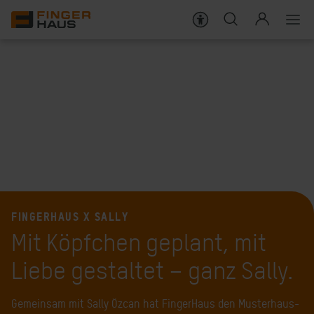
Häuser
Bauweise
Darum FingerHaus
Live erleben
Wissenswert
FINGERHAUS X SALLY
Mit Köpfchen geplant, mit
KARRIERE
Liebe gestaltet – ganz Sally.
SERVICES FÜR BAUHERREN
Gemeinsam mit Sally Özcan hat FingerHaus den Musterhaus-
SERVICES FÜR HAUSBESITZER