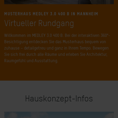
MUSTERHAUS MEDLEY 3.0 400 B IN MANNHEIM
Virtueller Rundgang
Willkommen im MEDLEY 3.0 400 B. Bei der interaktiven 360°-
Besichtigung entdecken Sie das Musterhaus bequem von
zuhause – detailgetreu und ganz in Ihrem Tempo. Bewegen
Sie sich frei durch alle Räume und erleben Sie Architektur,
Raumgefühl und Ausstattung.
Hauskonzept-Infos