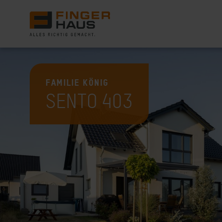
Häuser
FAMILIE KÖNIG
SENTO 403
Bauweise
Darum FingerHaus
Live erleben
Wissenswert