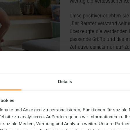
wichtig ein verlässlicher 
Umso positiver erlebten si
„Der Berater verstand seine
überzeugte die werdenden E
passende Größe und das st
Zuhause damals nur auf Ze
schnell fest: „Ja, wir wolle
Details
Cookies
nhalte und Anzeigen zu personalisieren, Funktionen für soziale
HAUSDESIGN
Website zu analysieren. Außerdem geben wir Informationen zu I
r soziale Medien, Werbung und Analysen weiter. Unsere Partner