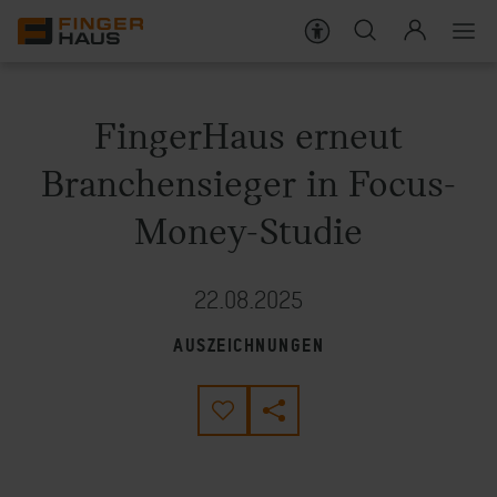
Häuser
FingerHaus erneut
Bauweise
Branchensieger in Focus-
Darum FingerHaus
Money-Studie
Live erleben
22.08.2025
Wissenswert
AUSZEICHNUNGEN
KARRIERE
SERVICES FÜR BAUHERREN
SERVICES FÜR HAUSBESITZER