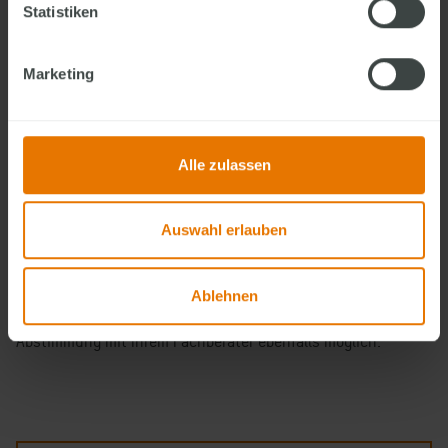
Statistiken
Ihre Vorteile:
Marketing
Den Bauablauf Schritt für Schritt mitverfolgen
Die Qualität von FingerHaus aus nächster Nähe erleben
Individuelle Fragen direkt vor Ort klären
Alle zulassen
Möglicher Richttermin:
Hauskonzept:
MEDLEY 3.0 300 B
Auswahl erlauben
Ort:
63549 Ronneburg
Datum:
11.08.2026 – 17.08.2026
Ablehnen
Eine Besichtigung nach dem Montagezeitraum ist in
Abstimmung mit Ihrem Fachberater ebenfalls möglich.