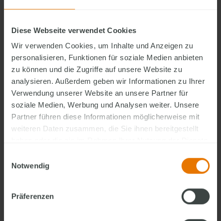
Diese Webseite verwendet Cookies
Abbildung ähnlich
Wir verwenden Cookies, um Inhalte und Anzeigen zu
Hausmontage live erleben
personalisieren, Funktionen für soziale Medien anbieten
Jetzt unverbindlich Teilnahme an der Hausmontage
zu können und die Zugriffe auf unsere Website zu
anfragen
analysieren. Außerdem geben wir Informationen zu Ihrer
Verwendung unserer Website an unsere Partner für
FingerHaus GmbH
soziale Medien, Werbung und Analysen weiter. Unsere
Telefon: 06451 504-560
Partner führen diese Informationen möglicherweise mit
E-Mail:
hausbau@fingerhaus.de
weiteren Daten zusammen, die Sie ihnen bereitgestellt
haben oder die sie im Rahmen Ihrer Nutzung der Dienste
ANFRAGEN
gesammelt haben.
Einwilligungsauswahl
Notwendig
Erleben Sie hautnah, wie ein Finger-Haus innerhalb weniger
Stunden entsteht – oder besichtigen Sie das fertiggestellte
Präferenzen
Kundenhaus direkt vor Ort. Begleiten Sie die Hausmontage in
Ihrer Region gemeinsam mit Ihrem persönlichen Fachberater.