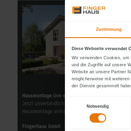
Zustimmung
Diese Webseite verwendet 
Wir verwenden Cookies, um I
und die Zugriffe auf unsere 
Website an unsere Partner fü
möglicherweise mit weiteren
Abbildung ähnlich
der Dienste gesammelt habe
Hausmontage live erleben
Einwilligungsauswahl
Jetzt unverbindlich Teilnahme an der
Notwendig
Hausmontage anfragen
FingerHaus GmbH