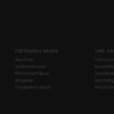
FERTIGHAUS BAUEN
IHRE VO
Hausfinder
InklusivLe
Einfamilienhäuser
KomplettSe
Mehrfamilienhäuser
ZusatzGara
Bungalows
Nachhaltig
Frei geplante Häuser
Persönlic