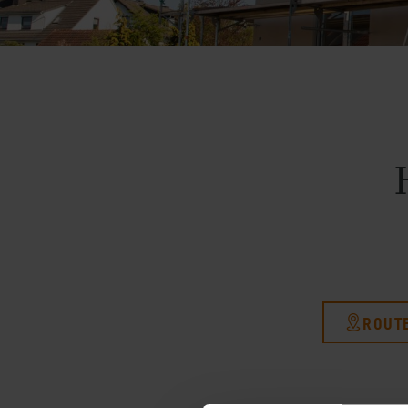
KARRIERE
SERVICES FÜR BAUHERREN
SERVICES FÜR HAUSBESITZER
ROUT