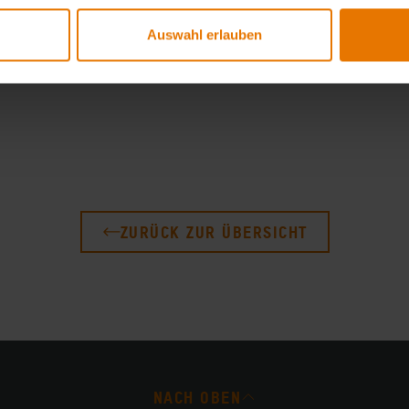
Datum:
16.07.2026 – 22.07.2026
Auswahl erlauben
Eine Besichtigung nach dem Montagezeitraum ist in Ab
ZURÜCK ZUR ÜBERSICHT
NACH OBEN