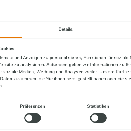
Erleben Sie hautnah, wie ein Finger-Haus innerhalb we
fertiggestellte Kundenhaus direkt vor Ort. Begleiten S
Details
Ihrem persönlichen Fachberater.
Ihre Vorteile:
Cookies
nhalte und Anzeigen zu personalisieren, Funktionen für soziale
Den Bauablauf Schritt für Schritt mitverfolgen
Website zu analysieren. Außerdem geben wir Informationen zu I
r soziale Medien, Werbung und Analysen weiter. Unsere Partner
Die Qualität von FingerHaus aus nächster Nähe 
 Daten zusammen, die Sie ihnen bereitgestellt haben oder die s
Individuelle Fragen direkt vor Ort klären
n.
Präferenzen
Statistiken
Möglicher Richttermin:
Hauskonzept:
ARTIS 300
Ort:
88444 Ummendorf