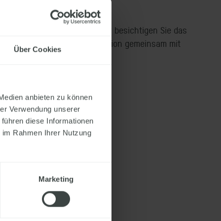
niger Stunden entsteht – oder besichtigen Sie das
ie die Hausmontage in Ihrer Region gemeinsam mit
Über Cookies
 Medien anbieten zu können
hrer Verwendung unserer
 führen diese Informationen
erleben
ie im Rahmen Ihrer Nutzung
Marketing