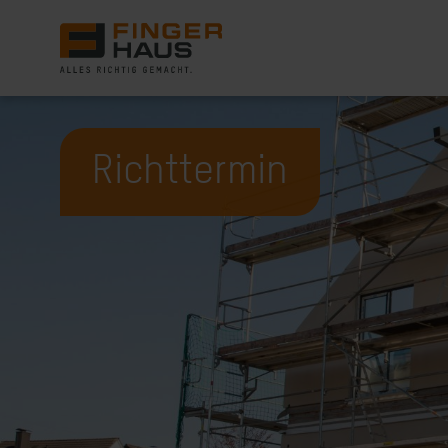
Richttermin
Häuser
Bauweise
Darum FingerHaus
Live erleben
Wissenswert