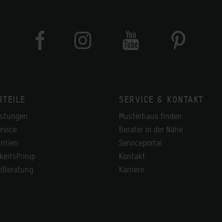
RTEILE
SERVICE & KONTAKT
istungen
Musterhaus finden
rvice
Berater in der Nähe
ntien
Serviceportal
keitsPrinip
Kontakt
heBeratung
Karriere