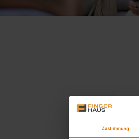
KARRIERE
SERVICES FÜR BAUHERREN
SERVICES FÜR HAUSBESITZER
ROUT
Zustimmung