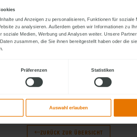
Sie interessieren sich für ein Finger-Haus und möchte
Cookies
Besuchen Sie uns am
5. und 6. September 2026
auf de
nhalte und Anzeigen zu personalisieren, Funktionen für soziale
Website zu analysieren. Außerdem geben wir Informationen zu I
56472 Hof.
r soziale Medien, Werbung und Analysen weiter. Unsere Partner
An unserem Messestand informieren wir Sie umfassend
 Daten zusammen, die Sie ihnen bereitgestellt haben oder die s
sowie Förder- und Finanzierungsmöglichkeiten.
n.
Die Messe ist
Samstag bis Sonntag
von
11:00 bis 18:0
Präferenzen
Statistiken
Nutzen Sie die Gelegenheit, unsere Fachberater persön
und sich inspirieren zu lassen. Wir freuen uns auf Ihr
Auswahl erlauben
ZURÜCK ZUR ÜBERSICHT