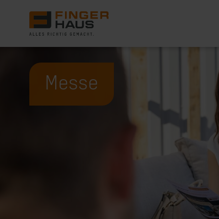
Messe
Häuser
Bauweise
Darum FingerHaus
Live erleben
Wissenswert