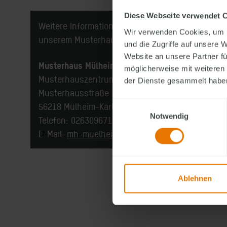
Diese Webseite verwendet 
Weitere Informationen erhalten Sie bei
Wir verwenden Cookies, um I
unserem Musterhaus-Team:
und die Zugriffe auf unsere 
Website an unsere Partner fü
Musterhaus Mülheim-Kärlich
möglicherweise mit weiteren
Musterhauszentrum Mülheim-Kärlich
der Dienste gesammelt habe
Musterhausstraße 119
Einwilligungsauswahl
56218 Mülheim-Kärlich
Notwendig
Telefon: 02630967147
E-Mail:
mh-muelheim@fingerhaus.com
Ablehnen