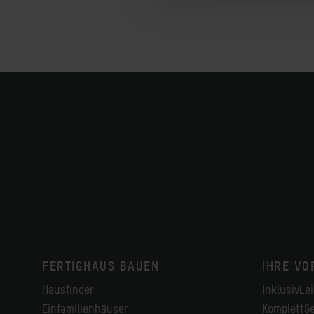
FERTIGHAUS BAUEN
IHRE VO
Hausfinder
InklusivLe
Einfamilienhäuser
KomplettSe