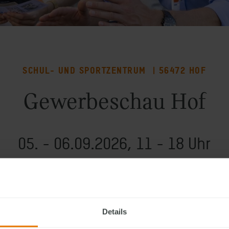
SCHUL- UND SPORTZENTRUM | 56472 HOF
Gewerbeschau Hof
05. - 06.09.2026, 11 - 18 Uhr
ENPLANER
ZUM KALENDER HINZUFÜGEN
Details