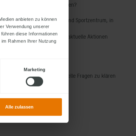
n sich persönlich beraten lassen?
r
Gewerbeschau
beim Schul- und Sportzentrum, in
 Medien anbieten zu können
hrer Verwendung unserer
 führen diese Informationen
 über unsere Hauskonzepte, aktuelle Aktionen
ie im Rahmen Ihrer Nutzung
0 Uhr
geöffnet.
Marketing
lich kennenzulernen, individuelle Fragen zu klären
en Besuch in Hof.
Alle zulassen